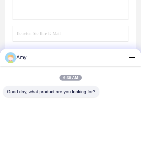
Amy
Senden Sie
6:30 AM
Good day, what product are you looking for?
Hunan Yibeinuo New Material Co., Ltd.
Amy@ybnceramic.com
86-15074879989