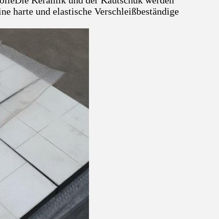
olieDie Keramik und der Kautschuk werden
ne harte und elastische Verschleißbeständige