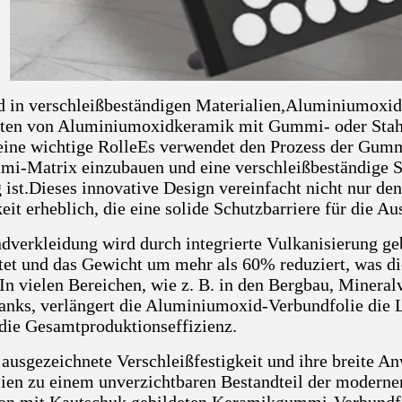
d in verschleißbeständigen Materialien,Aluminiumoxid
ten von Aluminiumoxidkeramik mit Gummi- oder Stahlpla
eine wichtige RolleEs verwendet den Prozess der Gum
mi-Matrix einzubauen und eine verschleißbeständige Sc
g ist.Dieses innovative Design vereinfacht nicht nur d
eit erheblich, die eine solide Schutzbarriere für die Au
dverkleidung wird durch integrierte Vulkanisierung gebi
tet und das Gewicht um mehr als 60% reduziert, was d
.In vielen Bereichen, wie z. B. in den Bergbau, Minera
anks, verlängert die Aluminiumoxid-Verbundfolie die L
 die Gesamtproduktionseffizienz.
 ausgezeichnete Verschleißfestigkeit und ihre breite 
ien zu einem unverzichtbaren Bestandteil der modernen