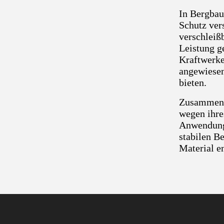
In Bergbau
Schutz ver
verschleiß
Leistung g
Kraftwerke
angewiesen
bieten.
Zusammenfa
wegen ihre
Anwendungs
stabilen B
Material en