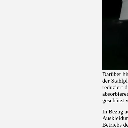
Darüber hi
der Stahlp
reduziert d
absorbiere
geschützt 
In Bezug au
Auskleidun
Betriebs d