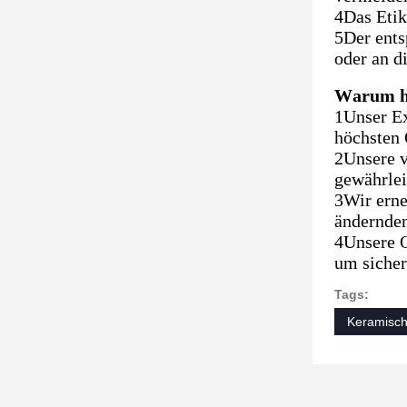
4Das Etik
5Der ents
oder an d
Warum ha
1Unser Ex
höchsten 
2Unsere v
gewährlei
3Wir erne
ändernden
4Unsere 
um sicher
Tags:
Keramisch