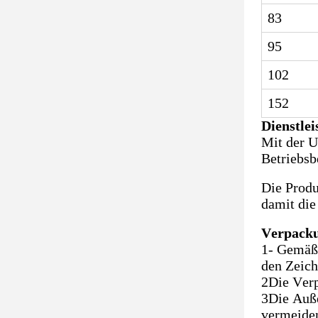
83
95
102
152
Dienstle
Mit der U
Betriebsb
Die Produ
damit die
Verpacku
1- Gemäß 
den Zeich
2Die Verp
3Die Auße
vermeiden