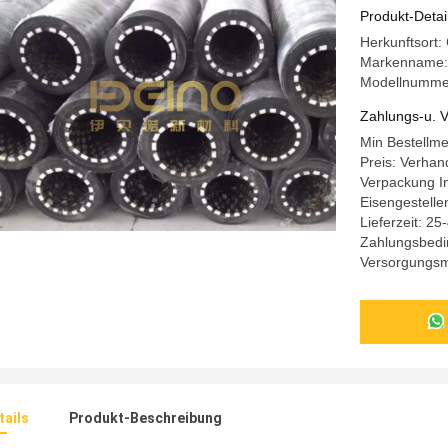
Produkt-Detai
Herkunftsort
Markenname:
Modellnummer
Zahlungs-u. V
Min Bestellm
Preis: Verhan
Verpackung In
Eisengestelle
Lieferzeit: 2
Zahlungsbedi
Versorgungsma
ails
Produkt-Beschreibung