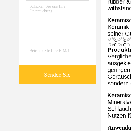
rubber an
withstand
Keramisc
Keramik 
seiner G
Produkt
Verglich
ausgeklei
geringen
Senden Sie
Geräusche
sondern d
Keramisc
Mineralv
Schläuch
Nutzen f
Anwendu