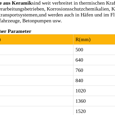
e aus Keramik
sind weit verbreitet in thermischen Kr
rarbeitungsbetrieben, Korrosionsschutzchemikalien, 
ansportsystemen,und werden auch in Häfen und im Fl
fahrzeuge, Betonpumpen usw.
her Parameter
)
R
(
mm
)
500
640
760
840
1020
1360
1520