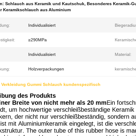
en:
Schlauch aus Keramik und Kautschuk
,
Besonderes Keramik-G
r Keramikschlauch aus Aluminium
dung:
Individualisiert
Biegeradiu
stigkeit:
≥290MPa
Keramisch
Individualisiert
Material:
kung:
Holzverpackungen
keramische
 Verkleidung Gummi Schlauch kundenspezifisch
ibung des Produkts
iner Breite von nicht mehr als 20 mm
Ein fortsch
t, um hochwertige verschleißbeständige Kerami
kern, der nicht nur verschleißbeständig, sondern au
st mit Aluminiumkeramik eingelegt, ist die versch
struktur. The outer tube of this rubber hose is ma