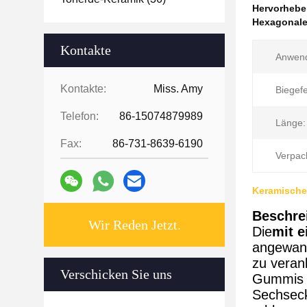
Hervorheb
Hexagonale
Kontakte
Anwen
Kontakte:
Miss. Amy
Biegefe
Telefon:
86-15074879989
Länge:
Fax:
86-731-8639-6190
Verpac
Keramische
Beschre
Wir Reden Jetzt.
Die
mit e
angewand
zu veran
Verschicken Sie uns
Gummis i
Sechseck