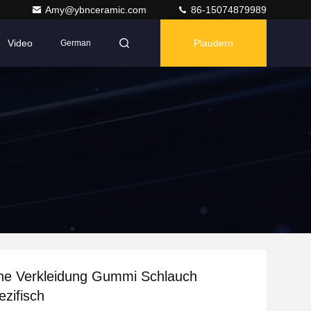
Amy@ybnceramic.com
86-15074879989
Video
Plaudern
German
he Verkleidung Gummi Schlauch
zifisch