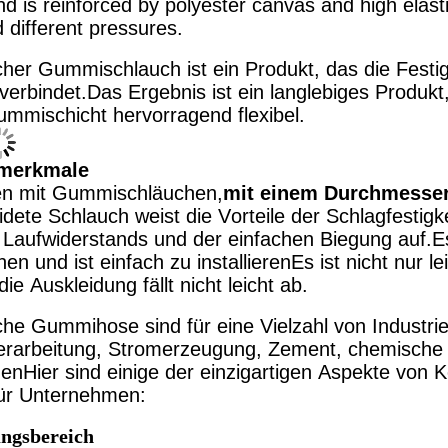
d is reinforced by polyester canvas and high elasti
 different pressures.
her Gummischlauch ist ein Produkt, das die Festig
verbindet.Das Ergebnis ist ein langlebiges Produk
ummischicht hervorragend flexibel.
merkmale
en mit Gummischläuchen,
mit einem Durchmesser
dete Schlauch weist die Vorteile der Schlagfestigke
 Laufwiderstands und der einfachen Biegung auf.
n und ist einfach zu installierenEs ist nicht nur l
ie Auskleidung fällt nicht leicht ab.
he Gummihose sind für eine Vielzahl von Industr
erarbeitung, Stromerzeugung, Zement, chemische 
enHier sind einige der einzigartigen Aspekte vo
ür Unternehmen:
ngsbereich