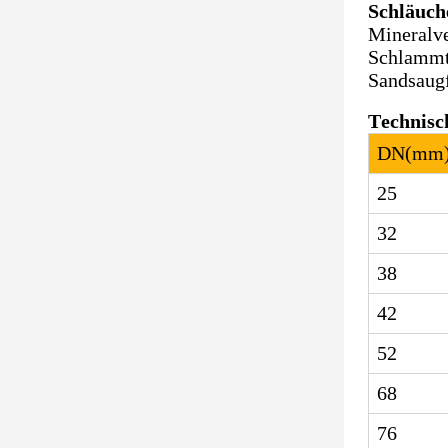
Schläuch
Mineralve
Schlammtr
Sandsaug
Technisc
DN
(
mm
25
32
38
42
52
68
76