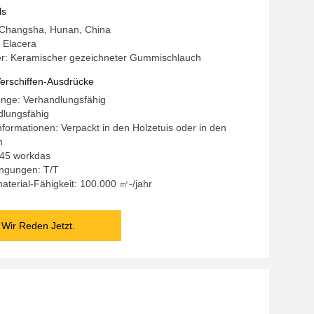
ls
: Changsha, Hunan, China
 Elacera
: Keramischer gezeichneter Gummischlauch
erschiffen-Ausdrücke
enge: Verhandlungsfähig
dlungsfähig
formationen: Verpackt in den Holzetuis oder in den
n
5-45 workdas
ngungen: T/T
terial-Fähigkeit: 100.000 ㎡-/jahr
Wir Reden Jetzt.