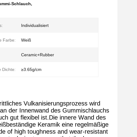
ummi-Schlauch
,
s:
Individualisiert
e Farbe:
Weiß
Ceramic+Rubber
 Dichte:
≥3.65g/cm
rittliches Vulkanisierungsprozess wird
k an der Innenwand des Gummischlauchs
ch gut flexibel ist.Die innere Wand des
leißbeständige Keramik eine regelmäßige
de of high toughness and wear-resistant