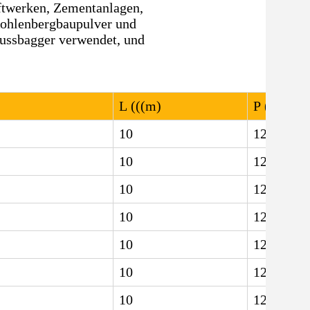
aftwerken, Zementanlagen,
Kohlenbergbaupulver und
ussbagger verwendet, und
L (((m)
P ((MPa)
10
12.5
10
12.5
10
12.5
10
12.5
10
12.5
10
12.5
10
12.5