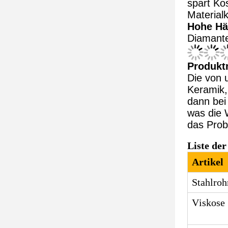
spart Ko
Material
Hohe Hä
Diamant
Produkt
Die von 
Keramik,
dann bei
was die 
das Prob
Liste de
Artikel
Stahlroh
Viskose