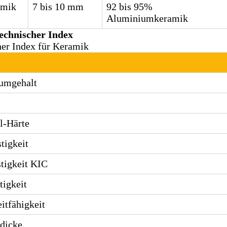
amik
7 bis 10 mm
92 bis 95%
Aluminiumkeramik
echnischer Index
er Index für Keramik
umgehalt
l-Härte
tigkeit
tigkeit KΙC
tigkeit
itfähigkeit
dicke