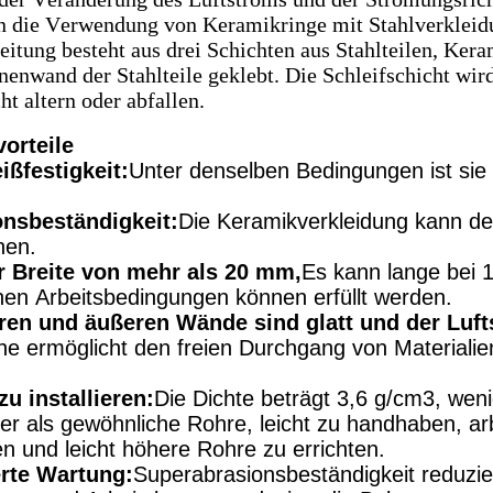
 die Verwendung von Keramikringe mit Stahlverkleid
eitung besteht aus drei Schichten aus Stahlteilen, Ker
nnenwand der Stahlteile geklebt. Die Schleifschicht wir
ht altern oder abfallen.
orteile
ißfestigkeit:
Unter denselben Bedingungen ist sie 
onsbeständigkeit:
Die Keramikverkleidung kann der
hen.
r Breite von mehr als 20 mm,
Es kann lange bei 
nen Arbeitsbedingungen können erfüllt werden.
ren und äußeren Wände sind glatt und der Luft
he ermöglicht den freien Durchgang von Materialie
zu installieren:
Die Dichte beträgt 3,6 g/cm3, wenig
hter als gewöhnliche Rohre, leicht zu handhaben, ar
ren und leicht höhere Rohre zu errichten.
erte Wartung:
Superabrasionsbeständigkeit reduzie