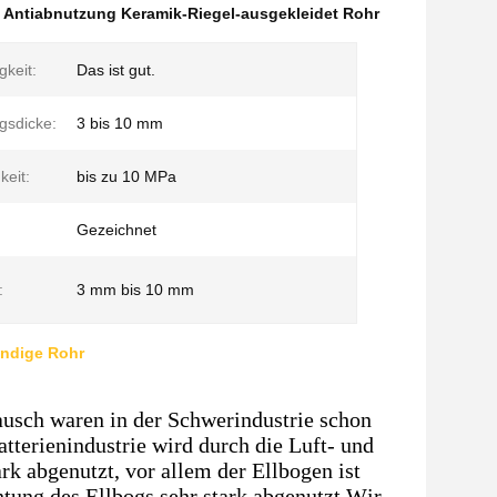
,
Antiabnutzung Keramik-Riegel-ausgekleidet Rohr
gkeit:
Das ist gut.
gsdicke:
3 bis 10 mm
keit:
bis zu 10 MPa
Gezeichnet
:
3 mm bis 10 mm
ändige Rohr
usch waren in der Schwerindustrie schon
tterienindustrie wird durch die Luft- und
k abgenutzt, vor allem der Ellbogen ist
tung des Ellbogs sehr stark abgenutzt.Wir