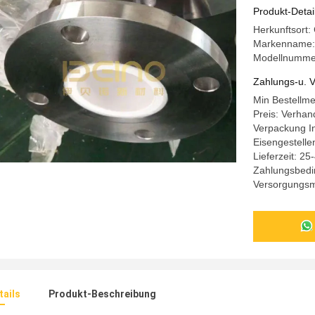
Produkt-Detai
Herkunftsort
Markenname:
Modellnummer
Zahlungs-u. V
Min Bestellm
Preis: Verhan
Verpackung In
Eisengestelle
Lieferzeit: 2
Zahlungsbedi
Versorgungsma
ails
Produkt-Beschreibung