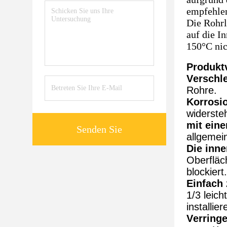
empfehlen
Die Rohrl
auf die I
150°C nic
Produktv
Verschle
Rohre.
Korrosi
widerste
mit eine
Senden Sie
allgemei
Die inne
Oberfläc
blockiert.
Einfach 
1/3 leic
installie
Verring