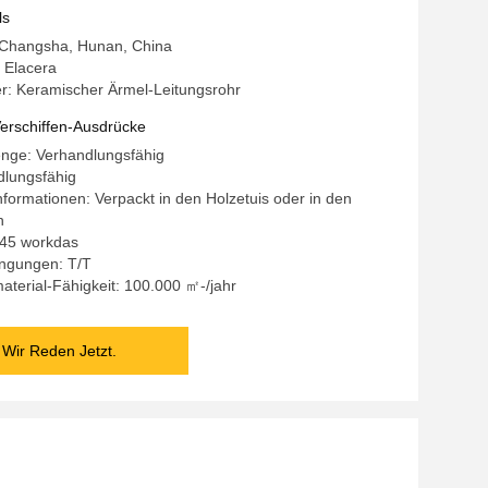
ls
: Changsha, Hunan, China
 Elacera
: Keramischer Ärmel-Leitungsrohr
erschiffen-Ausdrücke
enge: Verhandlungsfähig
dlungsfähig
formationen: Verpackt in den Holzetuis oder in den
n
5-45 workdas
ngungen: T/T
terial-Fähigkeit: 100.000 ㎡-/jahr
Wir Reden Jetzt.