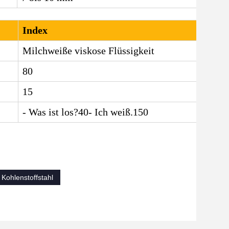
Index
Milchweiße viskose Flüssigkeit
80
15
- Was ist los?
40
- Ich weiß.
150
Kohlenstoffstahl