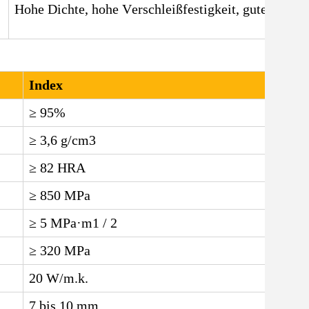
Hohe Dichte, hohe Verschleißfestigkeit, gute Zähigk
Index
≥ 95%
≥ 3,6 g/cm
3
≥ 82 HRA
≥ 850 MPa
≥ 5 MPa·m
1 / 2
≥ 320 MPa
20 W/m.k.
7 bis 10 mm