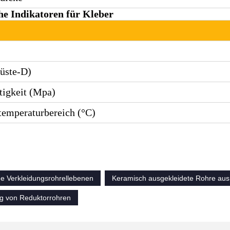
he Indikatoren für Kleber
üste-D)
tigkeit (Mpa)
temperaturbereich (°C)
e Verkleidungsrohrellebenen
Keramisch ausgekleidete Rohre aus 
g von Reduktorrohren