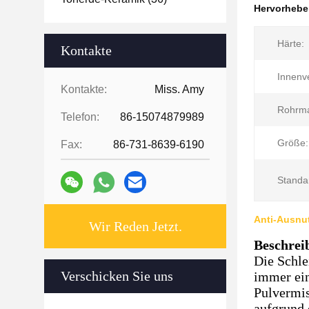
Hervorheb
Härte:
Kontakte
Innenv
Kontakte:
Miss. Amy
Rohrma
Telefon:
86-15074879989
Größe:
Fax:
86-731-8639-6190
Standa
Anti-Ausnu
Wir Reden Jetzt.
Beschrei
Die Schle
Verschicken Sie uns
immer ein
Pulvermis
aufgrund 