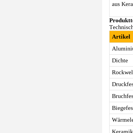
aus Ker
Produktt
Technisch
Artikel
Alumini
Dichte
Rockwel
Druckfes
Bruchfes
Biegefes
Wärmele
Keramik