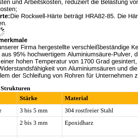
sten und Arbeitskosten, reduziert die Belastung v
kosten;
rte:
Die Rockwell-Härte beträgt HRA82-85. Die Härte
en.
merkmale
unserer Firma hergestellte verschleißbeständige 
 aus 95% hochwertigem Aluminiumsäure-Pulver, d
 einer hohen Temperatur von 1700 Grad gesintert, 
Widerstandsfähigkeit von Aluminiumsäuren und die 
lem der Schleifung von Rohren für Unternehmen z
r Strukturen
Stärke
Material
r
3 bis 5 mm
304 rostfreier Stahl
2 bis 3 mm
Epoxidharz