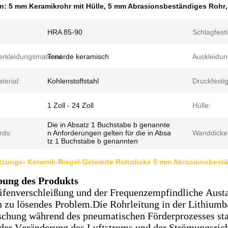
en:
5 mm Keramikrohr mit Hülle
,
5 mm Abrasionsbeständiges Rohr
HRA 85-90
Schlagfesti
erkleidungsmaterial:
Tonerde keramisch
Auskleidun
terial:
Kohlenstoffstahl
Druckfestig
1 Zoll - 24 Zoll
Hülle:
Die in Absatz 1 Buchstabe b genannte
rds:
n Anforderungen gelten für die in Absa
Wanddicke
tz 1 Buchstabe b genannten
tzungs- Keramik-Riegel-Geleierte Rohrdicke 5 mm Abrasionsbest
bung des Produkts
ifenverschleißung und der Frequenzempfindliche Austa
 zu lösendes Problem.Die Rohrleitung in der Lithiumba
chung während des pneumatischen Förderprozesses star
der Veränderung des Luftstroms und der Strömungsrich