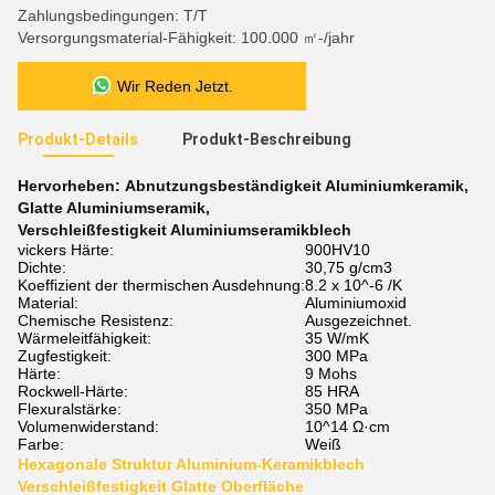
Zahlungsbedingungen: T/T
Versorgungsmaterial-Fähigkeit: 100.000 ㎡-/jahr
Wir Reden Jetzt.
Produkt-Details
Produkt-Beschreibung
Hervorheben:
Abnutzungsbeständigkeit Aluminiumkeramik
,
Glatte Aluminiumseramik
,
Verschleißfestigkeit Aluminiumseramikblech
vickers Härte:
900HV10
Dichte:
30,75 g/cm3
Koeffizient der thermischen Ausdehnung:
8.2 x 10^-6 /K
Material:
Aluminiumoxid
Chemische Resistenz:
Ausgezeichnet.
Wärmeleitfähigkeit:
35 W/mK
Zugfestigkeit:
300 MPa
Härte:
9 Mohs
Rockwell-Härte:
85 HRA
Flexuralstärke:
350 MPa
Volumenwiderstand:
10^14 Ω·cm
Farbe:
Weiß
Hexagonale Struktur Aluminium-Keramikblech
Verschleißfestigkeit Glatte Oberfläche