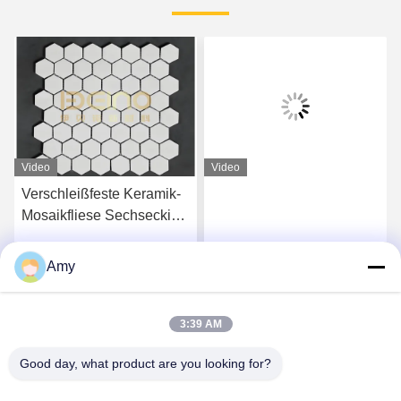
Video
Video
Verschleißfeste Keramik-
Mosaikfliese Sechseckige
Aluminiumoxid-Keramik-
Auskleidungsplatte
Amy
Wir Reden Jetzt.
Wir Reden Jetzt.
he
3:39 AM
Good day, what product are you looking for?