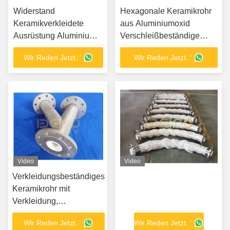
Widerstand
Hexagonale Keramikrohr
Keramikverkleidete
aus Aluminiumoxid
Ausrüstung Aluminium
Verschleißbeständige
Keramik
Keramikplatten aus
Wir Reden Jetzt. '
Wir Reden Jetzt. '
Verschleißfliesen
Gummi
Video
Video
Verkleidungsbeständiges
Keramikrohr mit
Verkleidung,
Abriebsbeständiges
Wir Reden Jetzt. '
Wir Reden Jetzt. '
Stahlrohr mit thermischer