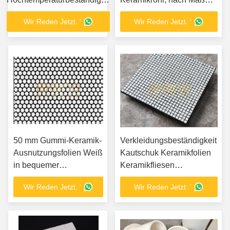
Aluminium Keramikfliesen
gesintert
Wir Reden Jetzt. '
Wir Reden Jetzt. '
50 mm Gummi-Keramik-
Verkleidungsbeständigkeit
Ausnutzungsfolien Weiß
Kautschuk Keramikfolien
in bequemer
Keramikfliesen
Konstruktion
Verkleidungsfolien
Wir Reden Jetzt. '
Wir Reden Jetzt. '