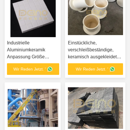
Industrielle
Einstückliche,
Aluminiumkeramik
verschleißbeständige,
Anpassung Größe
keramisch ausgekleidete
Keramikverschleißfliesen
Rohre aus
Wir Reden Jetzt. '
Wir Reden Jetzt. '
Kohlenstoffstahl