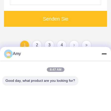
Senden Sie
1
2
3
4
Amy
8:47 AM
Good day, what product are you looking for?
Hunan Yibeinuo New Material Co., Ltd.
Amy@ybnceramic.com