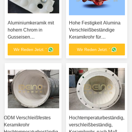
Aluminiumkeramik mit
Hohe Festigkeit Alumina
hohem Chrom in
Verschleißbeständige
Gusseisen
Keramikrohr für
Keramikverschleißfest
industrielle Glasflächen
Wir Reden Jetzt. '
Wir Reden Jetzt. '
ODM Verschleißfestes
Hochtemperaturbeständig,
Keramikrohr
verschleißbeständig,
Hochtemperaturbeständiges
Keramikrohr, nach Maß