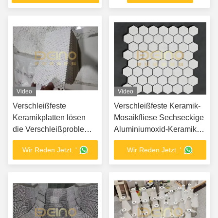
Leistung
Video
Video
Verschleißfeste
Verschleißfeste Keramik-
Keramikplatten lösen
Mosaikfliese Sechseckige
die Verschleißprobleme
Aluminiumoxid-Keramik-
von Zement-, Stahl- und
Auskleidungsplatte
Wir Reden Jetzt. '
Wir Reden Jetzt. '
Bergbauausrüstung.