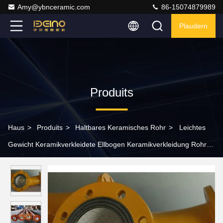
Amy@ybnceramic.com
86-15074879989
Plaudern
Produits
Haus
>
Produits
>
Haltbares Keramisches Rohr
>
Leichtes
Gewicht Keramikverkleidete Ellbogen Keramikverkleidung Rohr
mit glatter Innenwand