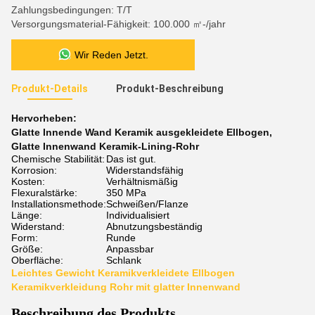
Zahlungsbedingungen: T/T
Versorgungsmaterial-Fähigkeit: 100.000 ㎡-/jahr
Wir Reden Jetzt.
Produkt-Details
Produkt-Beschreibung
Hervorheben:
Glatte Innende Wand Keramik ausgekleidete Ellbogen
,
Glatte Innenwand Keramik-Lining-Rohr
Chemische Stabilität:
Das ist gut.
Korrosion:
Widerstandsfähig
Kosten:
Verhältnismäßig
Flexuralstärke:
350 MPa
Installationsmethode:
Schweißen/Flanze
Länge:
Individualisiert
Widerstand:
Abnutzungsbeständig
Form:
Runde
Größe:
Anpassbar
Oberfläche:
Schlank
Leichtes Gewicht Keramikverkleidete Ellbogen
Keramikverkleidung Rohr mit glatter Innenwand
Beschreibung des Produkts