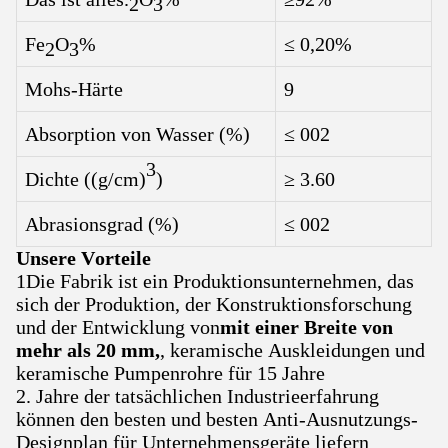
2
3
Fe
O
%
≤ 0,20%
2
3
Mohs-Härte
9
Absorption von Wasser (%)
≤ 002
3
Dichte ((g/cm)
)
≥ 3.60
Abrasionsgrad (%)
≤ 002
Unsere Vorteile
1Die Fabrik ist ein Produktionsunternehmen, das
sich der Produktion, der Konstruktionsforschung
und der Entwicklung von
mit einer Breite von
mehr als 20 mm,
, keramische Auskleidungen und
keramische Pumpenrohre für 15 Jahre
2. Jahre der tatsächlichen Industrieerfahrung
können den besten und besten Anti-Ausnutzungs-
Designplan für Unternehmensgeräte liefern