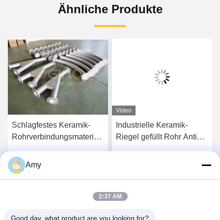
Ähnliche Produkte
Video
Schlagfestes Keramik-
Industrielle Keramik-
Rohrverbindungsmaterial
Riegel gefüllt Rohr Anti
mit Hülle 10 mm
Verschleiß Aluminium-
keramische Beschichtung
Amy
Wir Reden Jetzt.
Wir Reden Jetzt.
2:37 AM
Good day, what product are you looking for?