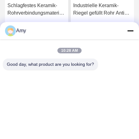
Schlagfestes Keramik-
Industrielle Keramik-
Rohrverbindungsmaterial
Riegel gefüllt Rohr Anti
mit Hülle 10 mm
Verschleiß Aluminium-
keramische Beschichtung
Amy
Wir Reden Jetzt.
Wir Reden Jetzt.
10:28 AM
Good day, what product are you looking for?
Hunan Yibeinuo New Material Co., Ltd.
Amy@ybnceramic.com
86-15074879989
Nr. 2, Qingyuan South Road, Industriepark Langli, Bezirk
Changsha, Provinz Hunan