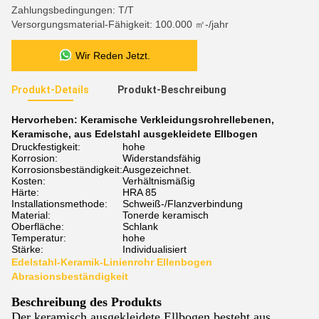
Zahlungsbedingungen: T/T
Versorgungsmaterial-Fähigkeit: 100.000 ㎡-/jahr
Wir Reden Jetzt.
Produkt-Details
Produkt-Beschreibung
Hervorheben:
Keramische Verkleidungsrohrellebenen
,
Keramische
,
aus Edelstahl ausgekleidete Ellbogen
Druckfestigkeit:
hohe
Korrosion:
Widerstandsfähig
Korrosionsbeständigkeit:
Ausgezeichnet.
Kosten:
Verhältnismäßig
Härte:
HRA 85
Installationsmethode:
Schweiß-/Flanzverbindung
Material:
Tonerde keramisch
Oberfläche:
Schlank
Temperatur:
hohe
Stärke:
Individualisiert
Edelstahl-Keramik-Linienrohr Ellenbogen
Abrasionsbeständigkeit
Beschreibung des Produkts
Der keramisch ausgekleidete Ellbogen besteht aus