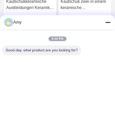
Kautschukkeramische
Kautschuk zwei in einem
Auskleidungen Keramik
keramische
und Kautschukverbund
Abrasionsbeständige
mit Stahlplatte
Auskleidung Dicke 5 mm
Amy
Wir Reden Jetzt.
Wir Reden Jetzt.
8:40 PM
Good day, what product are you looking for?
Hunan Yibeinuo New Material Co., Ltd.
Amy@ybnceramic.com
86-15074879989
Nr. 2, Qingyuan South Road, Industriepark Langli, Bezirk
Changsha, Provinz Hunan