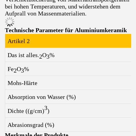
bei hohen Temperaturen, und widerstehen dem
Aufprall von Massenmaterialien.
Technische Parameter für Aluminiumkeramik
Artikel 2
Das ist alles.
O
%
2
3
Fe
O
%
2
3
Mohs-Härte
Absorption von Wasser (%)
3
Dichte ((g/cm)
)
Abrasionsgrad (%)
Merkmale der Produkte